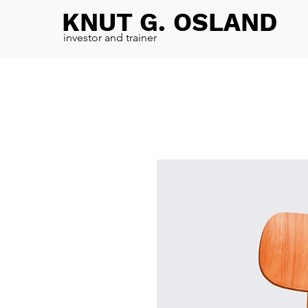
KNUT G. OSLAND
investor and trainer