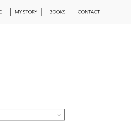
E
MY STORY
BOOKS
CONTACT
oduktem