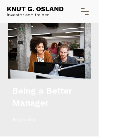
KNUT G. OSLAND
investor and trainer
Being a Better
Manager
4 tygodnie
4
tygodnie